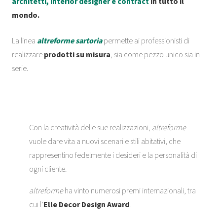
architetti, interior designer e contract
in tutto il
mondo.
La linea
altreforme sartoria
permette ai professionisti di
realizzare
prodotti su misura
, sia come pezzo unico sia in
serie.
Con la creatività delle sue realizzazioni,
altreforme
vuole dare vita a nuovi scenari e stili abitativi, che
rappresentino fedelmente i desideri e la personalità di
ogni cliente.
altreforme
ha vinto numerosi premi internazionali, tra
cui l’
Elle Decor Design Award
.