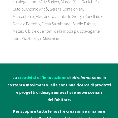
catalogo, come Aziz Sariyer, Marco Piva, Garilab, Elena
Cutolo, Antonio Aricò, Serena Confalonieri,
Marcantonio, Alessandro Zambelli, Giorgia Zanellato e
Daniele Bortotto, Elena Salmistraro, Studio Fuksas,
Matteo Cibic e due nomi della moda più stravagante
come Yazbukey e Moschino.
La
creatività
e
l’innovazione
di
altreforme
sono in
costante movimento, alla continua ricerca di prodotti
e progetti di design innovativi e nuovi scenari
dell’abitare.
Per scoprire tutte le nostre creazioni e rimanere