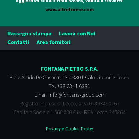
aggiornati sulle ultime novità, venite a trovarci:
www.altreforme.com
Rassegna stampa
Lavora con Noi
Contatti
Area fornitori
FONTANA PIETRO S.P.A.
Viale Alcide De Gasperi, 16, 23801 Calolziocorte Lecco
Tel. +39 0341 6381
Email: info@fontana-group.com
Registro imprese di Lecco, piva 01893490167
Capitale Sociale 1.560.000 € i.v. REA Lecco 245864
Privacy e
Cookie Policy