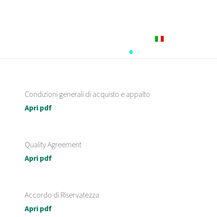
Italiano
Area fornitori
.
Condizioni generali di acquisto e appalto
Apri pdf
Quality Agreement
Apri pdf
Accordo di Riservatezza
Apri pdf