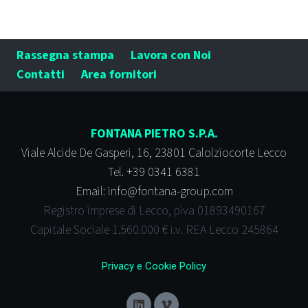
Rassegna stampa
Lavora con Noi
Contatti
Area fornitori
FONTANA PIETRO S.P.A.
Viale Alcide De Gasperi, 16, 23801 Calolziocorte Lecco
Tel. +39 0341 6381
Email: info@fontana-group.com
Registro imprese di Lecco, piva 01893490167
Capitale Sociale 1.560.000 € i.v. REA Lecco 245864
Privacy e
Cookie Policy